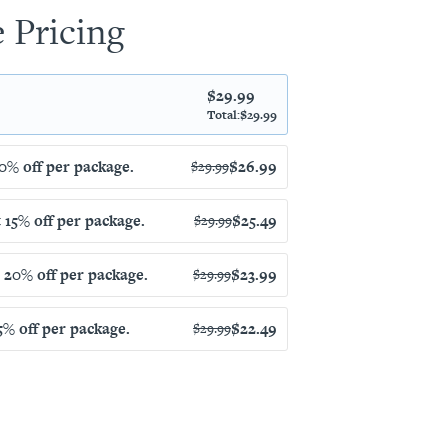
 Pricing
$
29.99
Total:
$
29.99
10% off per package.
$
26.99
$
29.99
 15% off per package.
$
25.49
$
29.99
t 20% off per package.
$
23.99
$
29.99
% off per package.
$
22.49
$
29.99