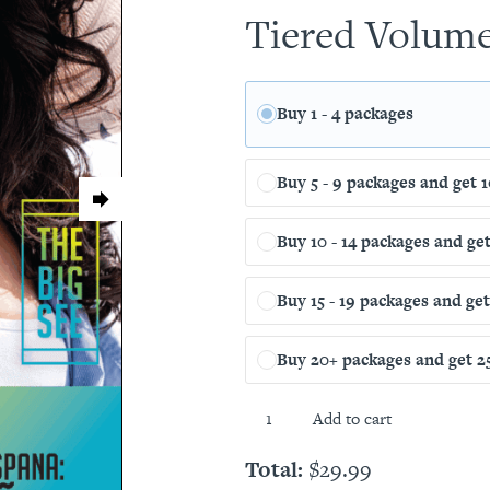
Tiered Volume
Buy 1 - 4 packages
Buy 5 - 9 packages and get 
Buy 10 - 14 packages and get
Buy 15 - 19 packages and ge
Buy 20+ packages and get 25
Show
Add to cart
Your
Skin
Total:
$
29.99
Some