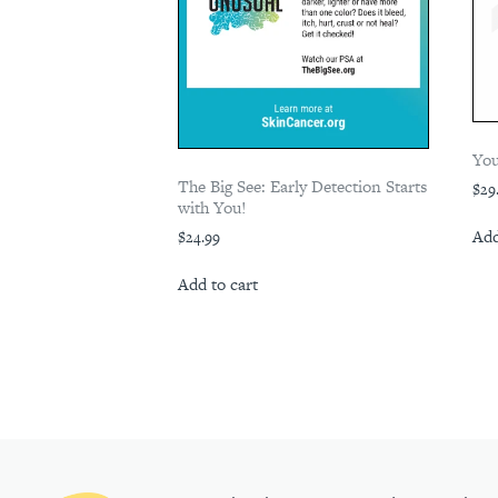
You
The Big See: Early Detection Starts
$
29
with You!
Add
$
24.99
Add to cart