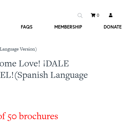
0
FAQS
MEMBERSHIP
DONATE
Language Version)
Some Love! ¡DALE
L!(Spanish Language
of 50 brochures