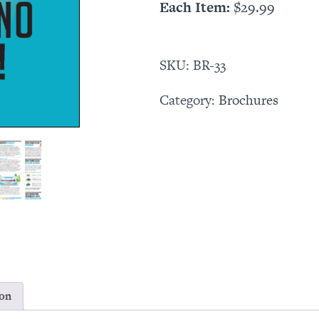
Each Item:
$
29.99
Love!
¡DALE
CARIÑO
A
SKU:
BR-33
TU
PIEL!
Category:
Brochures
(Spanish
Language
Version)
quantity
ion