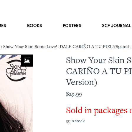
RES
BOOKS
POSTERS
SCF JOURNAL
/ Show Your Skin Some Love! ¡DALE CARIÑO A TU PIEL!(Spanish 
Show Your Skin 
CARIÑO A TU PIE
Version)
$
29.99
Sold in packages 
55 in stock